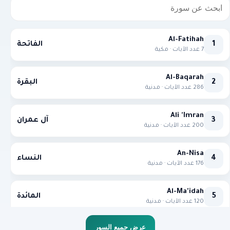
Al-Fatihah
1
الفاتحة
7 عدد الآيات · مكية
Al-Baqarah
2
البقرة
286 عدد الآيات · مدنية
Ali 'Imran
3
آل عمران
200 عدد الآيات · مدنية
An-Nisa
4
النساء
176 عدد الآيات · مدنية
Al-Ma'idah
5
المائدة
120 عدد الآيات · مدنية
عرض جميع السور
Al-An'am