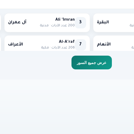
Ali 'Imran
البقرة
3
آل عمران
200 عدد الآيات · مدنية
Al-A'raf
الأنعام
7
الأعراف
206 عدد الآيات · مكية
عرض جميع السور
Hud
يونس
11
هود
123 عدد الآيات · مكية
Al-Hijr
ابراهيم
15
الحجر
99 عدد الآيات · مكية
Maryam
الكهف
19
مريم
98 عدد الآيات · مكية
Al-Mu'minun
الحج
23
المؤمنون