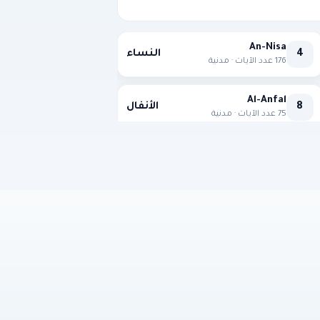
An-Nisa
4
النساء
176 عدد الآيات · مدنية
Al-Anfal
8
الأنفال
75 عدد الآيات · مدنية
Yusuf
12
يوسف
111 عدد الآيات · مكية
An-Nahl
16
النحل
128 عدد الآيات · مكية
Taha
20
طه
135 عدد الآيات · مكية
An-Nur
24
النور